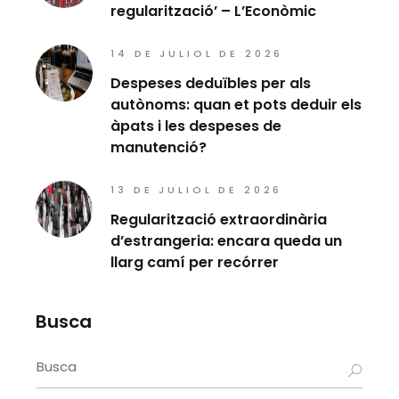
regularització’ – L’Econòmic
14 DE JULIOL DE 2026
Despeses deduïbles per als
autònoms: quan et pots deduir els
àpats i les despeses de
manutenció?
13 DE JULIOL DE 2026
Regularització extraordinària
d’estrangeria: encara queda un
llarg camí per recórrer
Busca
Search
for: