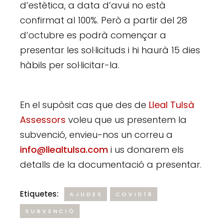
d’estètica, a data d’avui no està
confirmat al 100%. Però a partir del 28
d’octubre es podrà començar a
presentar les sol·licituds i hi haurà 15 dies
hàbils per sol·licitar-la.
En el supòsit cas que des de
Lleal Tulsà
Assessors
voleu que us presentem la
subvenció, envieu-nos un correu a
info@llealtulsa.com
i us donarem els
detalls de la documentació a presentar.
Etiquetes:
AJUDES
COVID19
SUBVENCIÓ