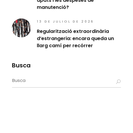
àpats i les despeses de
manutenció?
13 DE JULIOL DE 2026
Regularització extraordinària
d’estrangeria: encara queda un
llarg camí per recórrer
Busca
Search
for: