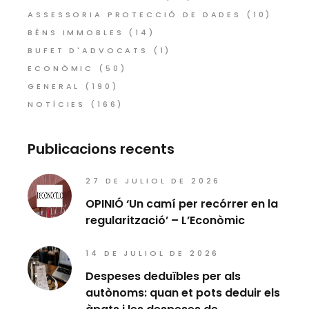
ASSESSORIA PROTECCIÓ DE DADES
(10)
BÉNS IMMOBLES
(14)
BUFET D'ADVOCATS
(1)
ECONÒMIC
(50)
GENERAL
(190)
NOTÍCIES
(166)
Publicacions recents
27 DE JULIOL DE 2026
OPINIÓ ‘Un camí per recórrer en la
regularització’ – L’Econòmic
14 DE JULIOL DE 2026
Despeses deduïbles per als
autònoms: quan et pots deduir els