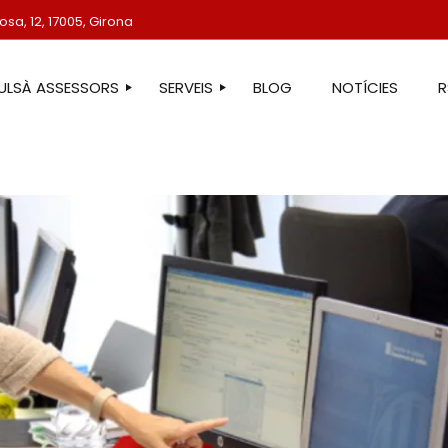
sa, 12, 17005, Girona
TULSÀ ASSESSORS
SERVEIS
BLOG
NOTÍCIES
STRE EQUIP
ASSESSORIA LABORAL
ASSESSORIA FISCAL
ASSESSORIA COMPTABLE
ASSESSORIA JURÍDICA
ASSESSORIA ADMINISTRATIVA
ASSESSORIA DE COMUNICACIÓ
ASSESSORIA EN ESTRANGERIA
PROTECCIÓ DE DADES
SERVEIS IMMOBILIARIS