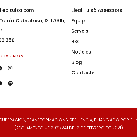
llealtulsa.com
Lleal Tulsà Assessors
orró i Cabratosa, 12, 17005,
Equip
a
Serveis
06 350
RSC
Notícies
EIX-NOS
Blog
Contacte
ERACIÓN, TRANSFORMACIÓN Y RESILIENCIA, FINANCIADO POR EL M
(REGLAMENTO UE 2021/241 DE 12 DE FEBRERO DE 2021)