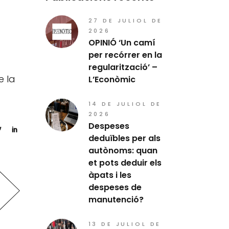
27 DE JULIOL DE
2026
OPINIÓ ‘Un camí
per recórrer en la
regularització’ –
e la
L’Econòmic
14 DE JULIOL DE
2026
Despeses
deduïbles per als
autònoms: quan
et pots deduir els
àpats i les
despeses de
manutenció?
13 DE JULIOL DE