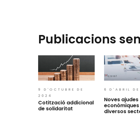
Publicacions se
9 D'OCTUBRE DE
6 D'ABRIL D
2024
Noves ajudes
Cotització addicional
econòmiques
de solidaritat
diversos sect