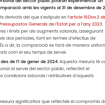
personal del sector públic podran experimentar un
mparació amb les vigents al 31 de desembre de 2
 derivats del que s’estipula en l’
article 19.Dos.2 d
Pressupostos Generals de l’Estat per a l’any 2023
.
res i límits per als augments salarials, assegurant
s dos períodes, tant en termes d’efectius de
 És a dir, la comparació es farà de manera unifo
ats com el seu temps de servei.
 des de l’1 de gener de 2024
. Aquesta mesura té 
onal al servei del sector públic, reflectint el
 condicions laborals i retributives d’aquests
 mesura significativa que reflecteix el compromís d