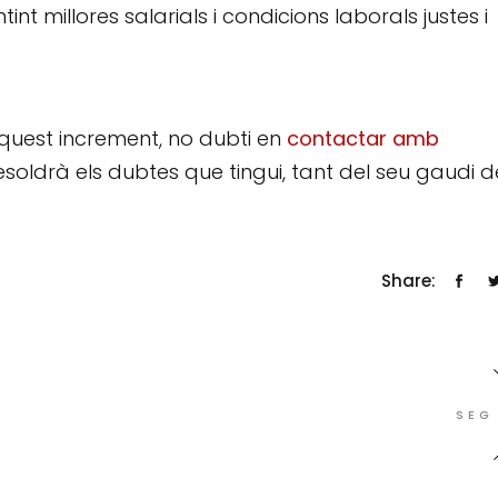
nt millores salarials i condicions laborals justes i
quest increment, no dubti en
contactar amb
 resoldrà els dubtes que tingui, tant del seu gaudi d
Share:
SEG