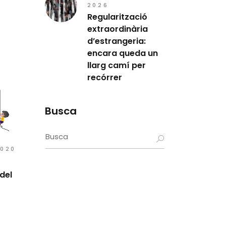
2026
Regularització
extraordinària
d’estrangeria:
encara queda un
llarg camí per
recórrer
Busca
Search
for:
2020
del