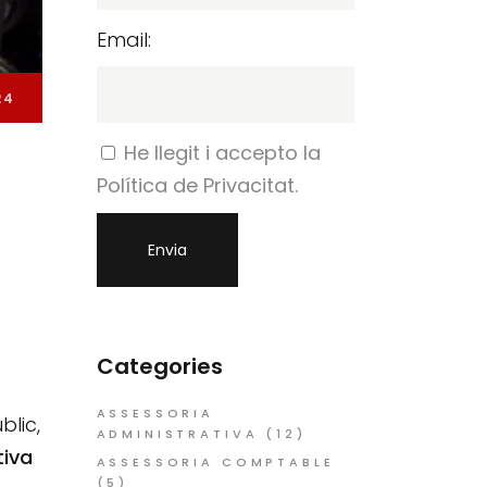
Email:
24
He llegit i accepto la
Política de Privacitat.
Categories
ASSESSORIA
blic,
ADMINISTRATIVA
(12)
tiva
ASSESSORIA COMPTABLE
(5)