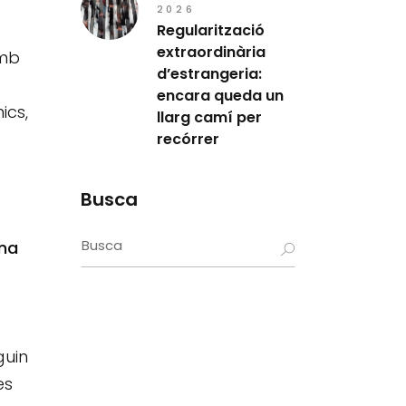
2026
Regularització
extraordinària
amb
d’estrangeria:
encara queda un
ics,
llarg camí per
recórrer
Busca
Search
una
for:
guin
es