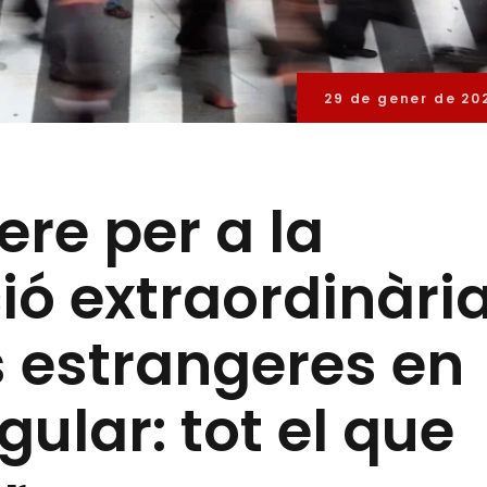
29 de gener de 20
re per a la
ió extraordinàri
 estrangeres en
gular: tot el que