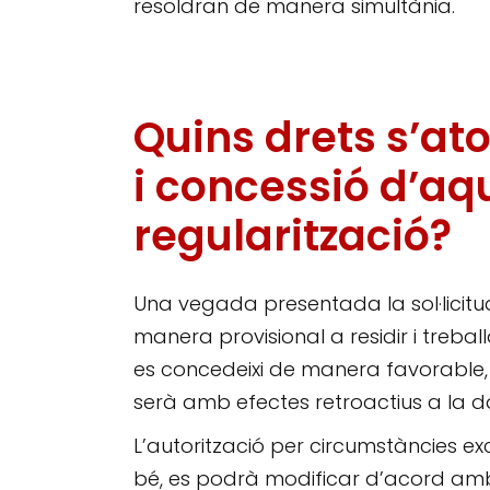
resoldran de manera simultània.
Quins drets s’at
i concessió d’aq
regularització?
Una vegada presentada la sol·licitu
manera provisional a residir i treba
es concedeixi de manera favorable, la
serà amb efectes retroactius a la d
L’autorització per circumstàncies 
bé, es podrà modificar d’acord amb 