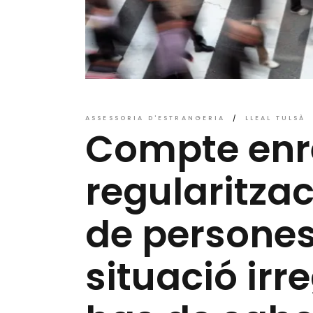
ASSESSORIA D'ESTRANGERIA
LLEAL TULSÀ
Compte enre
regularitzac
de persones
situació irre