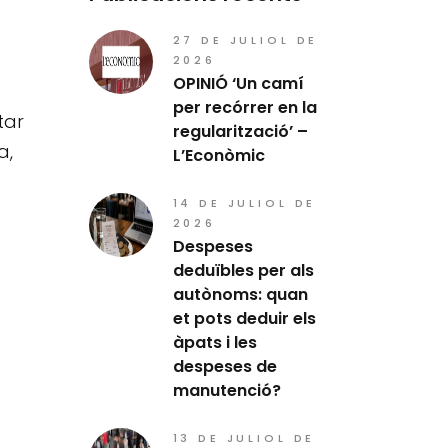
27 DE JULIOL DE
2026
OPINIÓ ‘Un camí
per recórrer en la
tar
regularització’ –
a,
L’Econòmic
14 DE JULIOL DE
2026
Despeses
deduïbles per als
autònoms: quan
et pots deduir els
àpats i les
despeses de
manutenció?
13 DE JULIOL DE