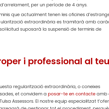
 d’arrelament, per un període de 4 anys.
rminis que actualment tenen les oficines d’estrange
regularització extraordinària es tramitarà amb carà
sol·licitud suposarà la suspensió de terminis de
per i professional al te
uesta regularització extraordinària, o coneixes
essades, et convidem a
posar-te en contacte
amb 
Tulsa Assessors. El nostre equip especialitzat t’ofer
arregarà de gestionar tot el procediment, perquè