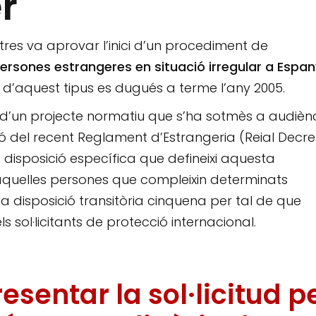
r
stres va aprovar l’inici d’un procediment de
persones estrangeres en situació irregular a Espa
 d’aquest tipus es dugués a terme l’any 2005.
r d’un projecte normatiu que s’ha sotmès a audièn
ó del recent Reglament d’Estrangeria (Reial Decre
na disposició específica que defineixi aquesta
 aquelles persones que compleixin determinats
 la disposició transitòria cinquena per tal de que
 sol·licitants de protecció internacional.
esentar la sol·licitud p