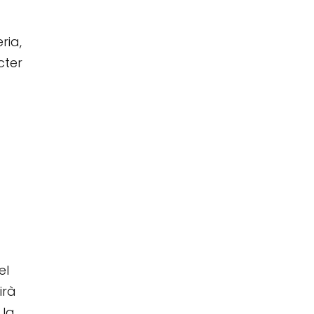
ria,
cter
u
el
irà
 la