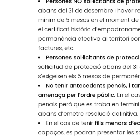
Persones NO sol·licitants de prot
abans del 31 de desembre i haver r
mínim de 5 mesos en el moment de la
el certificat històric d’empadroname
permanència efectiva al territori co
factures, etc.
Persones sol·licitants de protecci
sol·licitud de protecció abans del 
s’exigeixen els 5 mesos de permanèn
No tenir antecedents penals, i t
amenaça per l’ordre públic.
En el ca
penals però que es troba en termini 
abans d’emetre resolució definitiva.
En el cas de tenir
fills menors d’e
capaços, es podran presentar les so