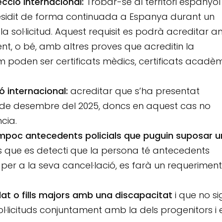
ecció internacional:
Trobar-se al territori espanyol
esidit de forma continuada a Espanya durant un
 sol·licitud. Aquest requisit es podrà acreditar 
nt, o bé, amb altres proves que acreditin la
m poden ser certificats mèdics, certificats acadèm
ó internacional:
acreditar que s’ha presentat
31 de desembre del 2025, doncs en aquest cas no
cia.
ampoc antecedents policials que puguin suposar 
s que es detecti que la persona té antecedents
per a la seva cancel·lació, es farà un requeriment
dat o fills majors amb una discapacitat
i que no si
l·licituds conjuntament amb la dels progenitors i 