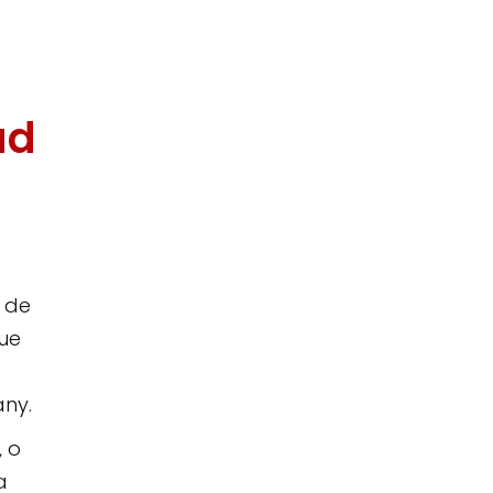
ud
à de
que
any.
, o
a