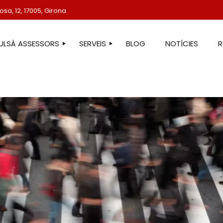
sa, 12, 17005, Girona
TULSÀ ASSESSORS
SERVEIS
BLOG
NOTÍCIES
STRE EQUIP
ASSESSORIA LABORAL
ASSESSORIA FISCAL
ASSESSORIA COMPTABLE
ASSESSORIA JURÍDICA
ASSESSORIA ADMINISTRATIVA
ASSESSORIA DE COMUNICACIÓ
ASSESSORIA EN ESTRANGERIA
PROTECCIÓ DE DADES
SERVEIS IMMOBILIARIS