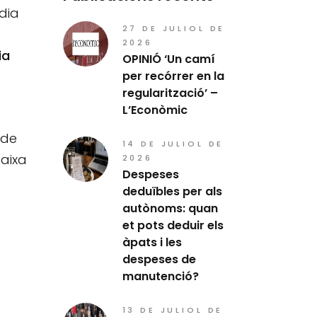
dia
27 DE JULIOL DE
2026
ia
OPINIÓ ‘Un camí
per recórrer en la
regularització’ –
L’Econòmic
 de
14 DE JULIOL DE
baixa
2026
Despeses
deduïbles per als
autònoms: quan
et pots deduir els
àpats i les
despeses de
manutenció?
13 DE JULIOL DE