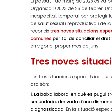
El passat 1 de març de 2023 es va p
Orgànica 1/2023 de 28 de febrer. U
incapacitat temporal per protegir la 
de salut sexual i reproductiva i de l
reconeix
tres noves situacions espec
comunes
per tal de conciliar el dre
en vigor el proper mes de juny.
Tres noves situac
Les tres situacions especials inclos
ara són:
La baixa laboral en què es pugui 
secundària, derivada dʼuna dismen
diagnosticada.
En la situació espec