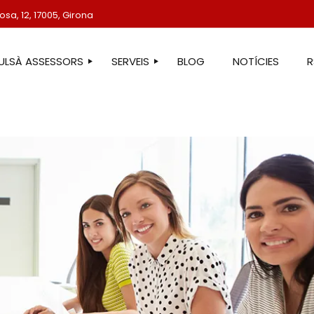
sa, 12, 17005, Girona
TULSÀ ASSESSORS
SERVEIS
BLOG
NOTÍCIES
STRE EQUIP
ASSESSORIA LABORAL
ASSESSORIA FISCAL
ASSESSORIA COMPTABLE
ASSESSORIA JURÍDICA
ASSESSORIA ADMINISTRATIVA
ASSESSORIA DE COMUNICACIÓ
ASSESSORIA EN ESTRANGERIA
PROTECCIÓ DE DADES
SERVEIS IMMOBILIARIS