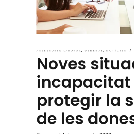
ASSESSORIA LABORAL
GENERAL
NOTÍCIES
Noves situa
incapacitat
protegir la 
de les done