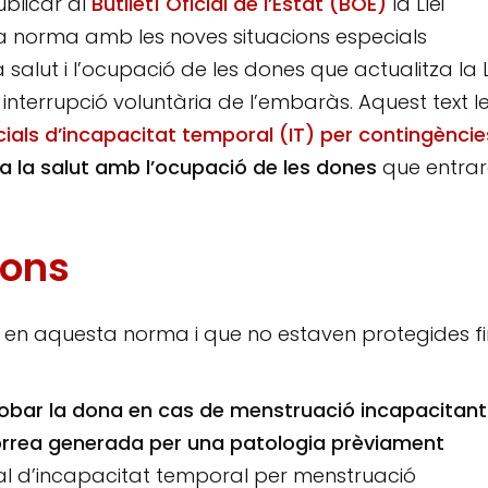
ublicar al
Butlletí Oficial de l’Estat (BOE)
la Llei
na norma amb les noves situacions especials
salut i l’ocupació de les dones que actualitza la L
a interrupció voluntària de l’embaràs.
Aquest text l
ials d’incapacitat temporal (IT) per contingèncie
t a la salut amb l’ocupació de les dones
que entra
ions
es en aquesta norma i que no estaven protegides fi
trobar la dona en cas de menstruació incapacitant
orrea generada per una patologia prèviament
ial d’incapacitat temporal per menstruació