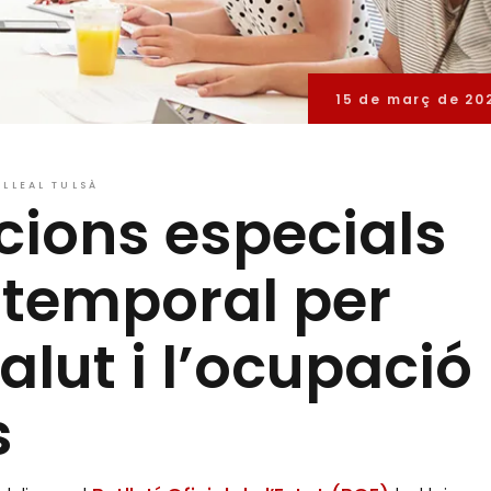
15 de març de 20
LLEAL TULSÀ
cions especials
 temporal per
salut i l’ocupació
s