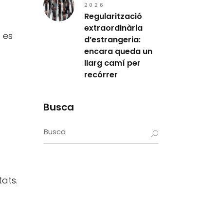
2026
Regularització
extraordinària
 es
d’estrangeria:
encara queda un
llarg camí per
recórrer
Busca
Search
for:
tats.