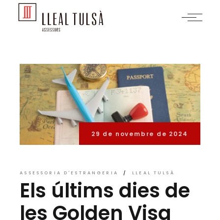
Skip
to
the
content
29 de novembre de 2024
ASSESSORIA D'ESTRANGERIA
LLEAL TULSÀ
Els últims dies de
les Golden Visa