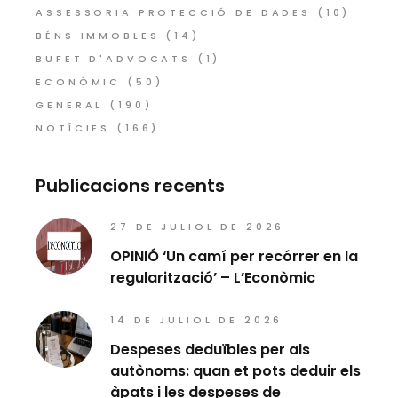
ASSESSORIA PROTECCIÓ DE DADES
(10)
BÉNS IMMOBLES
(14)
BUFET D'ADVOCATS
(1)
ECONÒMIC
(50)
GENERAL
(190)
NOTÍCIES
(166)
Publicacions recents
27 DE JULIOL DE 2026
OPINIÓ ‘Un camí per recórrer en la
regularització’ – L’Econòmic
14 DE JULIOL DE 2026
Despeses deduïbles per als
autònoms: quan et pots deduir els
àpats i les despeses de