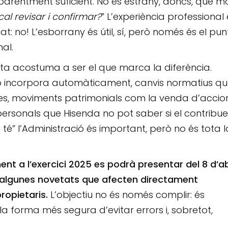
aparentment suficient. No és estrany, doncs, que mo
al revisar i confirmar?
” L’experiència professional
 no! L’esborrany és útil, sí, però només és el pun
nal.
onsta acostuma a ser el que marca la diferència.
no incorpora automàticament, canvis normatius q
des, moviments patrimonials com la venda d’accio
ersonals que Hisenda no pot saber si el contribue
 té” l’Administració és important, però no és tota l
t a l’exercici 2025 es podrà presentar del 8 d’ab
b algunes novetats que afecten directament
ropietaris.
L’objectiu no és només complir: és
a forma més segura d’evitar errors i, sobretot,