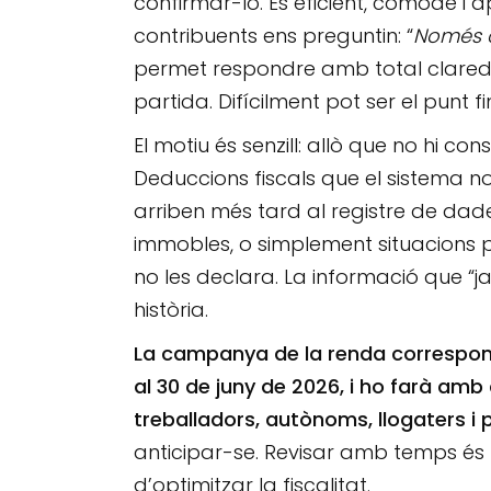
confirmar-lo. És eficient, còmode i 
contribuents ens preguntin: “
Només c
permet respondre amb total claredat:
partida. Difícilment pot ser el punt fi
El motiu és senzill: allò que no hi c
Deduccions fiscals que el sistema 
arriben més tard al registre de da
immobles, o simplement situacions p
no les declara. La informació que “ja
història.
La campanya de la renda corresponen
al 30 de juny de 2026, i ho farà am
treballadors, autònoms, llogaters i p
anticipar-se. Revisar amb temps és l
d’optimitzar la fiscalitat.