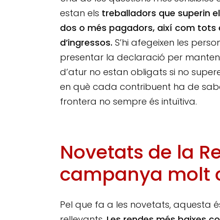
estan els
treballadors que superin el
dos o més pagadors, així com tots
d’ingressos.
S’hi afegeixen les perso
presentar la declaració per mantenir 
d’atur no estan obligats si no supere
en què cada contribuent ha de sabe
frontera no sempre és intuïtiva.
Novetats de la R
campanya molt c
Pel que fa a les novetats, aquesta 
rellevants.
Les rendes més baixes co