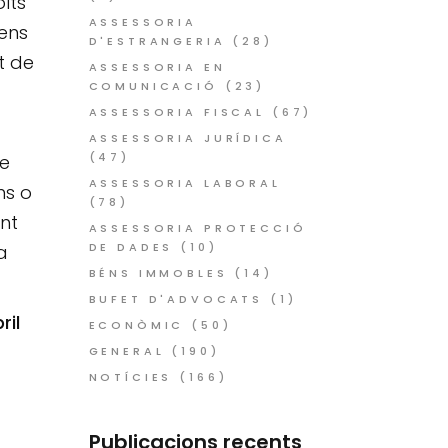
lts
ASSESSORIA
 ens
D'ESTRANGERIA
(28)
t de
ASSESSORIA EN
COMUNICACIÓ
(23)
ASSESSORIA FISCAL
(67)
ASSESSORIA JURÍDICA
(47)
ue
ASSESSORIA LABORAL
ns o
(78)
nt
ASSESSORIA PROTECCIÓ
DE DADES
(10)
a
BÉNS IMMOBLES
(14)
BUFET D'ADVOCATS
(1)
ril
ECONÒMIC
(50)
GENERAL
(190)
NOTÍCIES
(166)
Publicacions recents