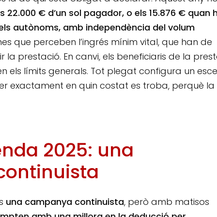
s 22.000 € d’un sol pagador, o els 15.876 € quan h
 els autònoms, amb independència del volum
nes que perceben l’ingrés mínim vital, que han de
la prestació. En canvi, els beneficiaris de la pres
n els límits generals. Tot plegat configura un esce
r exactament en quin costat es troba, perquè la
enda 2025: una
ontinuista
és
una campanya continuista
, però amb matisos
mpten amb una millora en la deducció per