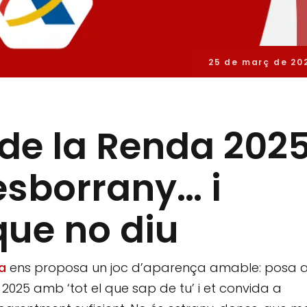
25 de març de 20
e la Renda 2025
’esborrany… i
que no diu
a
ens proposa un joc d’aparença amable: posa 
2025 amb ‘tot el que sap de tu’ i et convida a