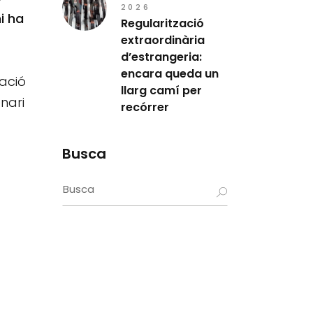
2026
i ha
Regularització
extraordinària
d’estrangeria:
encara queda un
tació
llarg camí per
nari
recórrer
Busca
Search
for: