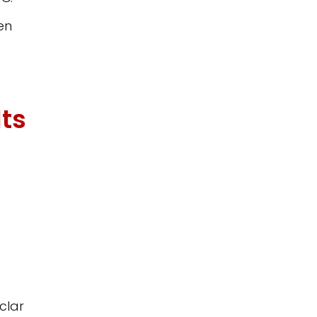
en
lts
clar