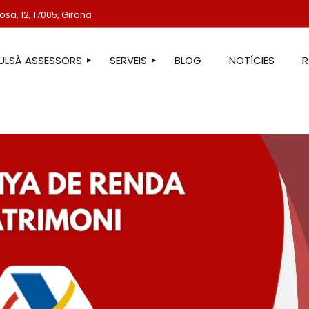
sa, 12, 17005, Girona
TULSÀ ASSESSORS
SERVEIS
BLOG
NOTÍCIES
STRE EQUIP
ASSESSORIA LABORAL
ASSESSORIA FISCAL
ASSESSORIA COMPTABLE
ASSESSORIA JURÍDICA
ASSESSORIA ADMINISTRATIVA
ASSESSORIA DE COMUNICACIÓ
ASSESSORIA EN ESTRANGERIA
PROTECCIÓ DE DADES
SERVEIS IMMOBILIARIS