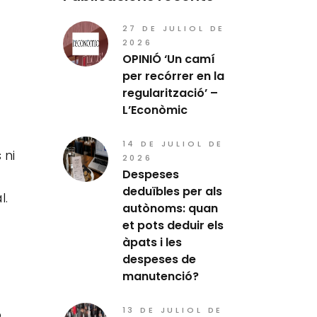
27 DE JULIOL DE
2026
OPINIÓ ‘Un camí
per recórrer en la
regularització’ –
L’Econòmic
14 DE JULIOL DE
 ni
2026
Despeses
deduïbles per als
l.
autònoms: quan
et pots deduir els
àpats i les
despeses de
manutenció?
13 DE JULIOL DE
o