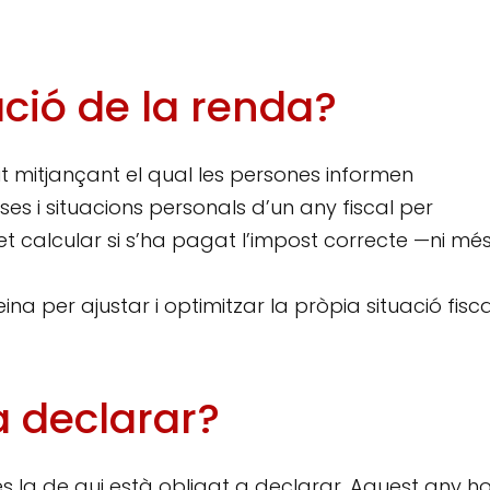
ació de la renda?
it mitjançant el qual les persones informen
ses i situacions personals d’un any fiscal per
et calcular si s’ha pagat l’impost correcte —ni més
ina per ajustar i optimitzar la pròpia situació fisca
a declarar?
s la de qui està obligat a declarar. Aquest any h