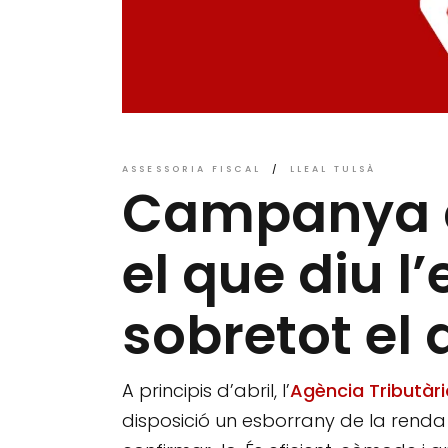
ASSESSORIA FISCAL
LLEAL TULSÀ
Campanya d
el que diu l
sobretot el 
A principis d’abril, l’
Agència Tributàri
disposició un esborrany de la renda 