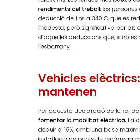
rendiments del treball
: les persones
deducció de fins a 340 €, que es red
modesta, però significativa per als c
d’aquelles deduccions que, si no e
l’esborrany.
Vehicles elèctrics
mantenen
Per aquesta declaració de la rend
fomentar la mobilitat elèctrica.
La c
deduir el 15%, amb una base màxima 
instal·lació de punts de recàrrega