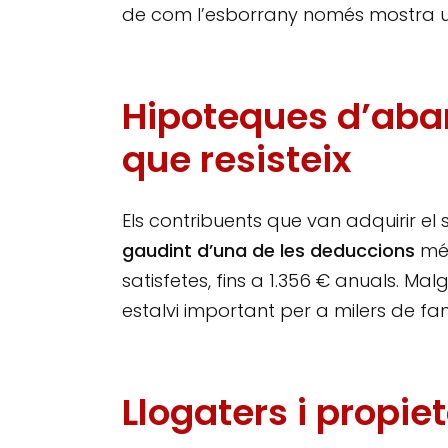
de com l’esborrany només mostra un
Hipoteques d’aban
que resisteix
Els contribuents que van adquirir el
gaudint d’una de les deduccions
més
satisfetes, fins a 1.356 € anuals. Mal
estalvi important per a milers de fam
Llogaters i propi