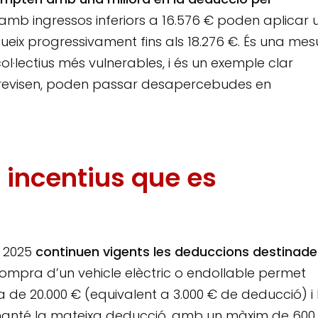
 amb ingressos inferiors a 16.576 € poden aplicar 
ueix progressivament fins als 18.276 €. És una mes
ol·lectius més vulnerables, i és un exemple clar
s revisen, poden passar desapercebudes en
: incentius que es
a 2025
continuen vigents les deduccions destinade
ompra d’un vehicle elèctric o endollable permet
de 20.000 € (equivalent a 3.000 € de deducció) i 
 manté la mateixa deducció, amb un màxim de 600 