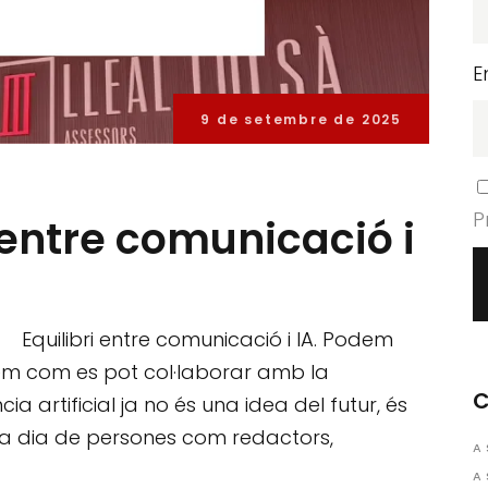
E
9 de setembre de 2025
P
 entre comunicació i
 Equilibri entre comunicació i IA. Podem
em com es pot col·laborar amb la
C
gència artificial ja no és una idea del futur, és
 a dia de persones com redactors,
A
A