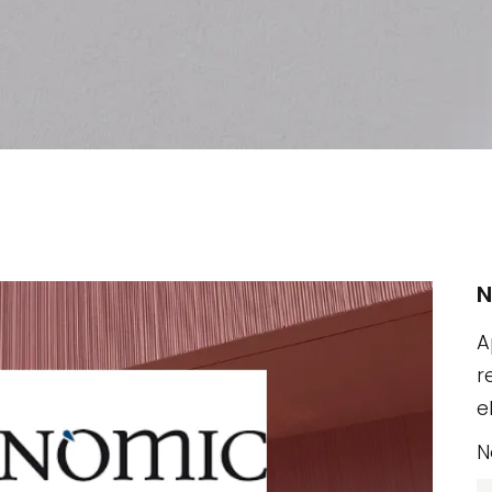
N
A
r
e
N