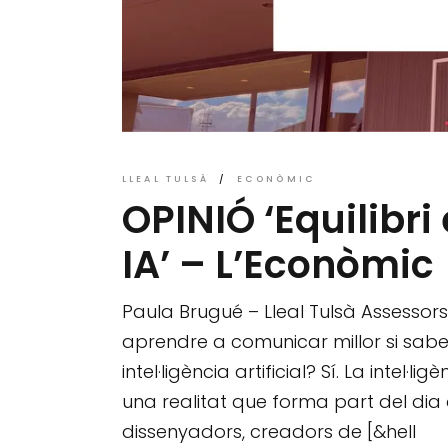
LLEAL TULSÀ
ECONÒMIC
OPINIÓ ‘Equilibri
IA’ – L’Econòmic
Paula Brugué – Lleal Tulsà Assessors
aprendre a comunicar millor si sab
intel·ligència artificial? Sí. La intel·li
una realitat que forma part del dia
dissenyadors, creadors de [&hell