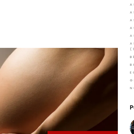
A
A
A
A
A
A
(
B
B
E
G
N
P