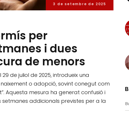
3 de setembre de 2025
ermís per
etmanes i dues
 cura de menors
l 29 de juliol de 2025, introdueix una
 naixement o adopció, sovint conegut com
B
t”. Aquesta mesura ha generat confusió i
 setmanes addicionals previstes per a la
S
fo