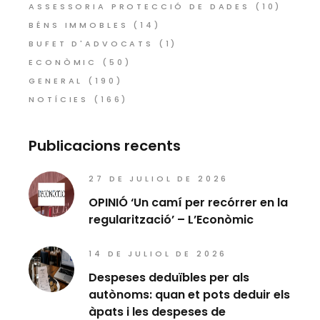
ASSESSORIA PROTECCIÓ DE DADES
(10)
BÉNS IMMOBLES
(14)
BUFET D'ADVOCATS
(1)
ECONÒMIC
(50)
GENERAL
(190)
NOTÍCIES
(166)
Publicacions recents
27 DE JULIOL DE 2026
OPINIÓ ‘Un camí per recórrer en la
regularització’ – L’Econòmic
14 DE JULIOL DE 2026
Despeses deduïbles per als
autònoms: quan et pots deduir els
àpats i les despeses de