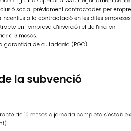
itat igual o superior al 33%,
degudament certifi
’exclusió social prèviament contractades per empr
s incentius a la contractació en les dites empreses
tracte en l’empresa d’inserció i el de l’inici en
ior a 3 mesos.
da garantida de ciutadania (RGC).
 de la subvenció
ntracte de 12 mesos a jornada completa s’estableix
nt)