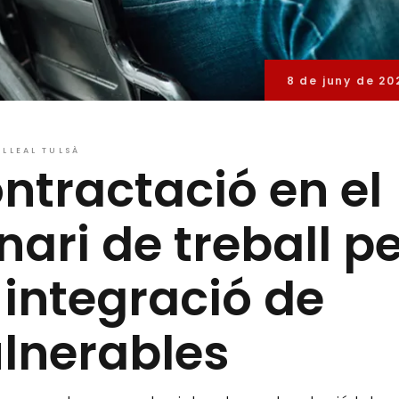
8 de juny de 20
LLEAL TULSÀ
ontractació en el
ari de treball p
 integració de
lnerables