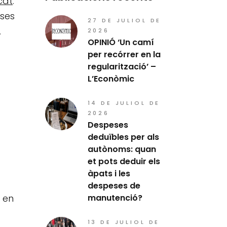
cat
.
eses
27 DE JULIOL DE
.
2026
OPINIÓ ‘Un camí
per recórrer en la
regularització’ –
L’Econòmic
14 DE JULIOL DE
2026
Despeses
deduïbles per als
autònoms: quan
et pots deduir els
àpats i les
despeses de
 en
manutenció?
13 DE JULIOL DE