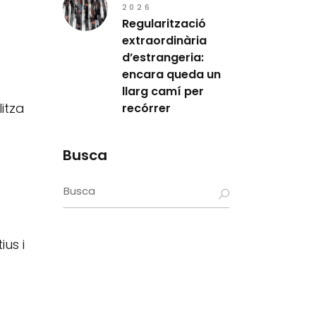
2026
Regularització
extraordinària
d’estrangeria:
encara queda un
llarg camí per
litza
recórrer
Busca
Search
for:
ius i
t