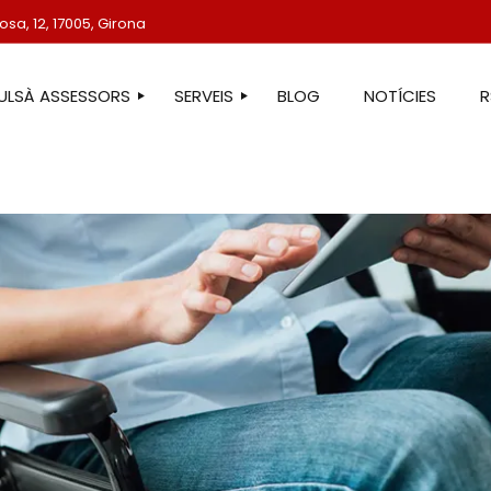
sa, 12, 17005, Girona
TULSÀ ASSESSORS
SERVEIS
BLOG
NOTÍCIES
STRE EQUIP
ASSESSORIA LABORAL
ASSESSORIA FISCAL
ASSESSORIA COMPTABLE
ASSESSORIA JURÍDICA
ASSESSORIA ADMINISTRATIVA
ASSESSORIA DE COMUNICACIÓ
ASSESSORIA EN ESTRANGERIA
PROTECCIÓ DE DADES
SERVEIS IMMOBILIARIS