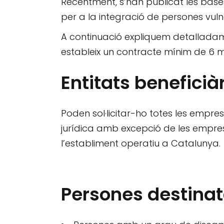
Recentment, s’han publicat les base
per a la integració de persones vuln
A continuació expliquem detalladam
estableix un contracte mínim de 6 
Entitats beneficià
Poden sol·licitar-ho totes les empre
jurídica amb excepció de les empre
l’establiment operatiu a Catalunya.
Persones destinatà