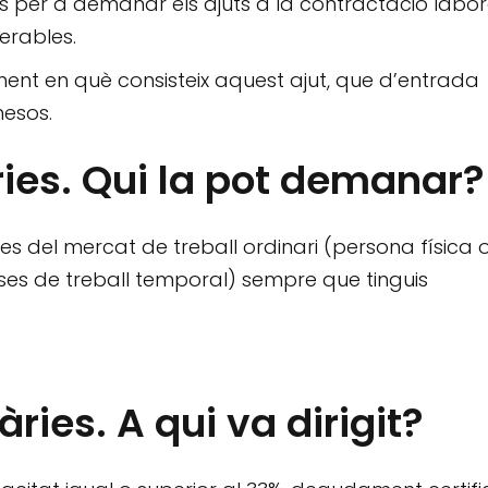
s per a demanar els ajuts a la contractació labor
erables.
ent en què consisteix aquest ajut, que d’entrada
mesos.
ries. Qui la pot demanar?
ses del mercat de treball ordinari (persona física 
ses de treball temporal) sempre que tinguis
ries. A qui va dirigit?