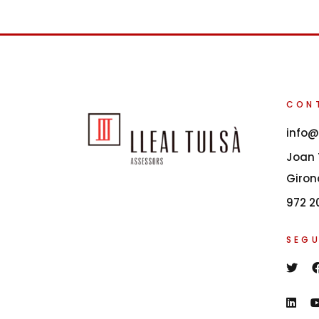
CON
info@
Joan T
Giron
972 2
SEGU