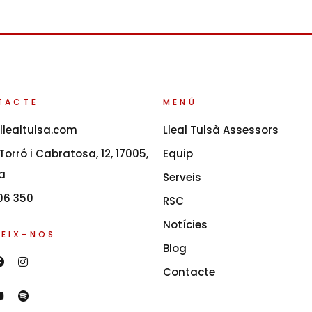
TACTE
MENÚ
llealtulsa.com
Lleal Tulsà Assessors
orró i Cabratosa, 12, 17005,
Equip
a
Serveis
06 350
RSC
Notícies
EIX-NOS
Blog
Contacte