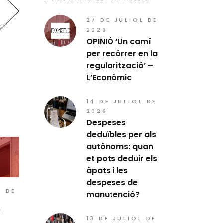
27 DE JULIOL DE
2026
OPINIÓ ‘Un camí
per recórrer en la
regularització’ –
L’Econòmic
14 DE JULIOL DE
2026
Despeses
deduïbles per als
autònoms: quan
et pots deduir els
àpats i les
despeses de
E DE
manutenció?
l
13 DE JULIOL DE