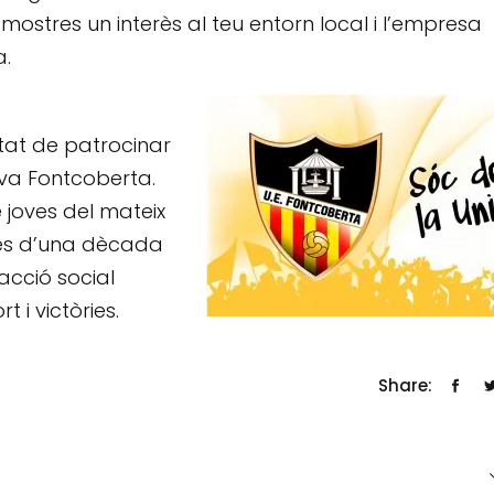
stres un interès al teu entorn local i l’empresa
a.
itat de patrocinar
tiva Fontcoberta.
 joves del mateix
rés d’una dècada
acció social
 i victòries.
Share: