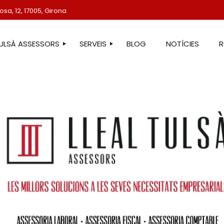
sa, 12, 17005, Girona
TULSÀ ASSESSORS
SERVEIS
BLOG
NOTÍCIES
STRE EQUIP
ASSESSORIA LABORAL
ASSESSORIA FISCAL
ASSESSORIA COMPTABLE
ASSESSORIA JURÍDICA
ASSESSORIA ADMINISTRATIVA
ASSESSORIA DE COMUNICACIÓ
ASSESSORIA EN ESTRANGERIA
PROTECCIÓ DE DADES
SERVEIS IMMOBILIARIS