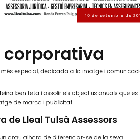
10 de setembre de 20
l corporativa
és especial, dedicada a la imatge i comunicac
eina ben feta i assolir els objectius anuals que es
tge de marca i publicitat.
va de Lleal Tulsà Assessors
 un grau alhora de diferenciar-se de la seva