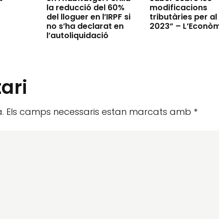
la reducció del 60%
modificacions
del lloguer en l’IRPF si
tributàries per al
no s’ha declarat en
2023” – L’Econò
l’autoliquidació
ari
.
Els camps necessaris estan marcats amb
*