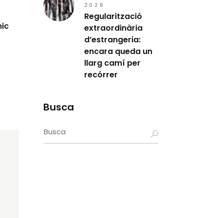
2026
Regularització
mic
extraordinària
d’estrangeria:
encara queda un
llarg camí per
recórrer
Busca
Search
for: