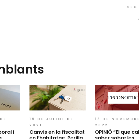
SEG
mblants
 DE
19 DE JULIOL DE
13 DE NOVEMBR
2021
2022
oral i
Canvis en la fiscalitat
OPINIÓ “El que ca
a
en l’habitatge. Perilla
saber sobre les