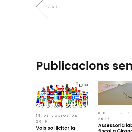
ANT
Publicacions se
8 DE FEBRER
15 DE JULIOL DE
2023
2019
Assessoria lab
Vols sol·licitar la
fiscal a Giron