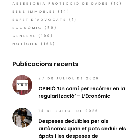
ASSESSORIA PROTECCIÓ DE DADES
(10)
BÉNS IMMOBLES
(14)
BUFET D'ADVOCATS
(1)
ECONÒMIC
(50)
GENERAL
(190)
NOTÍCIES
(166)
Publicacions recents
27 DE JULIOL DE 2026
OPINIÓ ‘Un camí per recórrer en la
regularització’ – L’Econòmic
14 DE JULIOL DE 2026
Despeses deduïbles per als
autònoms: quan et pots deduir els
àpats i les despeses de