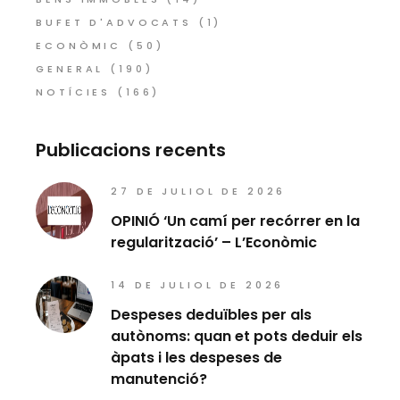
BUFET D'ADVOCATS
(1)
ECONÒMIC
(50)
GENERAL
(190)
NOTÍCIES
(166)
Publicacions recents
27 DE JULIOL DE 2026
OPINIÓ ‘Un camí per recórrer en la
regularització’ – L’Econòmic
14 DE JULIOL DE 2026
Despeses deduïbles per als
autònoms: quan et pots deduir els
àpats i les despeses de
manutenció?