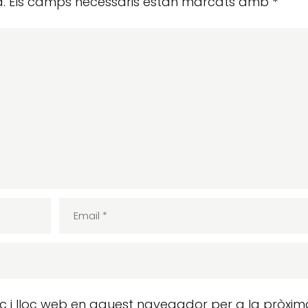
.
Els camps necessaris estan marcats amb
*
ic i lloc web en aquest navegador per a la pròxim