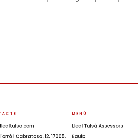
TACTE
MENÚ
llealtulsa.com
Lleal Tulsà Assessors
orró i Cabratosa, 12, 17005,
Equip