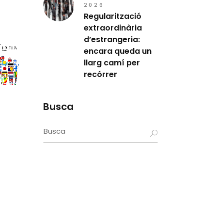
2026
Regularització
extraordinària
d’estrangeria:
encara queda un
llarg camí per
recórrer
E
Busca
Search
for: