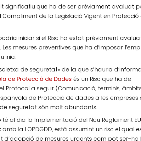
t significatiu que ha de ser prèviament avaluat p
l Compliment de la Legislació Vigent en Protecció
ria iniciar si el Risc ha estat prèviament avaluat
ris. Les mesures preventives que ha d’imposar l’em
 inici.
scletxa de seguretat» de la que s’hauria d’inform
la de Protecció de Dades
és un Risc que ha de
l Protocol a seguir (Comunicació, terminis, àmbits
Espanyola de Protecció de dades a les empreses
 de seguretat són molt abundants.
no té al dia la Implementació del Nou Reglament EU
ix amb la
LOPDGDD
, està assumint un risc el qual e
at d’adopció de mesures urgents com pot ser-ho 