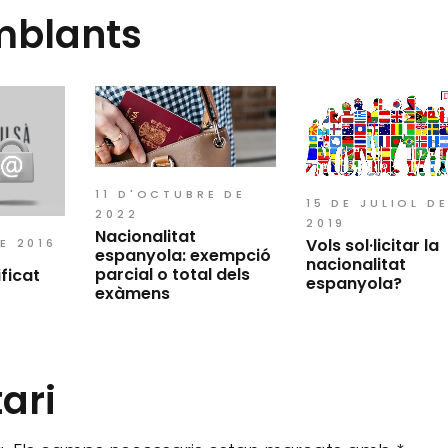
mblants
11 D'OCTUBRE DE
15 DE JULIOL D
2022
2019
Nacionalitat
Vols sol·licitar la
E 2016
espanyola: exempció
nacionalitat
parcial o total dels
ificat
espanyola?
exàmens
ari