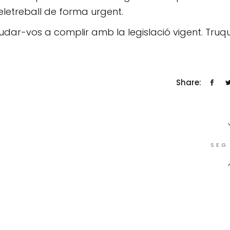
eletreball de forma urgent.
dar-vos a complir amb la legislació vigent. Truq
Share:
SEG