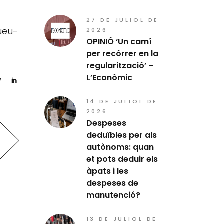
27 DE JULIOL DE
ueu-
2026
OPINIÓ ‘Un camí
per recórrer en la
regularització’ –
L’Econòmic
14 DE JULIOL DE
2026
Despeses
deduïbles per als
autònoms: quan
et pots deduir els
àpats i les
despeses de
manutenció?
13 DE JULIOL DE