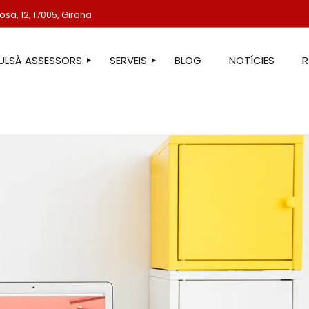
sa, 12, 17005, Girona
TULSÀ ASSESSORS
SERVEIS
BLOG
NOTÍCIES
STRE EQUIP
ASSESSORIA LABORAL
ASSESSORIA FISCAL
ASSESSORIA COMPTABLE
ASSESSORIA JURÍDICA
ASSESSORIA ADMINISTRATIVA
ASSESSORIA DE COMUNICACIÓ
ASSESSORIA EN ESTRANGERIA
PROTECCIÓ DE DADES
SERVEIS IMMOBILIARIS