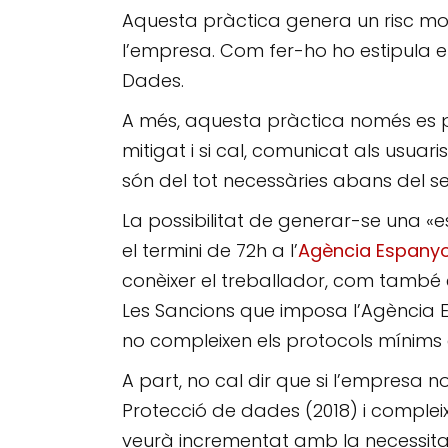
Aquesta pràctica genera un risc mol
l’empresa. Com fer-ho ho estipula e
Dades.
A més, aquesta pràctica només es pod
mitigat i si cal, comunicat als usua
són del tot necessàries abans del seu
La possibilitat de generar-se una «e
el termini de
72h
a l’
Agència Espanyo
conèixer el treballador, com també e
Les Sancions que imposa l’Agència 
no compleixen els protocols mínims
A part, no cal dir que si l’empresa 
Protecció de dades (2018) i comple
veurà incrementat amb la necessit