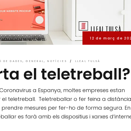
12 de març de 20
Ó DE DADES
GENERAL
NOTÍCIES
LLEAL TULSÀ
a el teletreball?
 Coronavirus a Espanya, moltes empreses estan
 el teletreball. Teletreballar o fer feina a distànci
l prendre mesures per fer-ho de forma segura. En
lar es farà amb els dispositius i xarxes d’intern