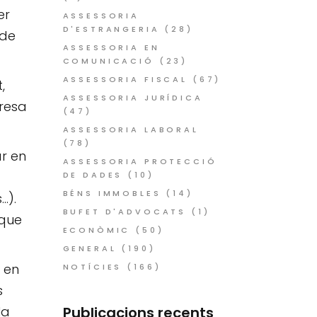
er
ASSESSORIA
D'ESTRANGERIA
(28)
 de
ASSESSORIA EN
COMUNICACIÓ
(23)
ASSESSORIA FISCAL
(67)
,
ASSESSORIA JURÍDICA
presa
(47)
ASSESSORIA LABORAL
(78)
ar en
ASSESSORIA PROTECCIÓ
DE DADES
(10)
BÉNS IMMOBLES
(14)
…).
BUFET D'ADVOCATS
(1)
 que
ECONÒMIC
(50)
GENERAL
(190)
 en
NOTÍCIES
(166)
s
Publicacions recents
la