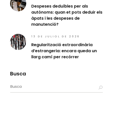
Despeses deduïbles per als
autònoms: quan et pots deduir els
àpats i les despeses de
manutenció?
13 DE JULIOL DE 2026
Regularització extraordinària
d’estrangeria: encara queda un
llarg camí per recórrer
Busca
Search
for: