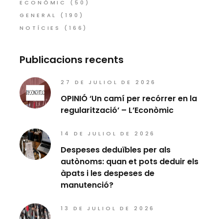
ECONÒMIC
(50)
GENERAL
(190)
NOTÍCIES
(166)
Publicacions recents
27 DE JULIOL DE 2026
OPINIÓ ‘Un camí per recórrer en la
regularització’ – L’Econòmic
14 DE JULIOL DE 2026
Despeses deduïbles per als
autònoms: quan et pots deduir els
àpats i les despeses de
manutenció?
13 DE JULIOL DE 2026