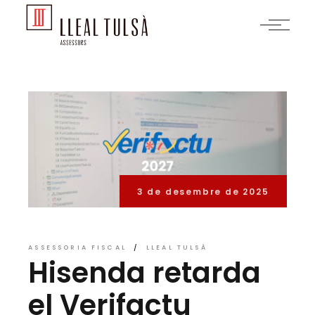
Skip
to
the
content
3 de desembre de 2025
ASSESSORIA FISCAL
LLEAL TULSÀ
Hisenda retarda
el Verifactu