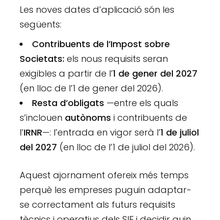
Les noves dates d’aplicació són les
següents:
Contribuents de l’Impost sobre
Societats:
els nous requisits seran
exigibles a partir de l’
1 de gener del 2027
(en lloc de l’1 de gener del 2026).
Resta d’obligats
—entre els quals
s’inclouen
autònoms
i contribuents de
l’
IRNR
—: l’entrada en vigor serà l’
1 de juliol
del 2027
(en lloc de l’1 de juliol del 2026).
Aquest ajornament ofereix més temps
perquè les empreses puguin adaptar-
se correctament als futurs requisits
tècnics i operatius dels SIF i decidir quin