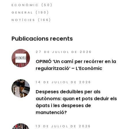
ECONÒMIC
(50)
GENERAL
(190)
NOTÍCIES
(166)
Publicacions recents
27 DE JULIOL DE 2026
OPINIÓ ‘Un camí per recórrer en la
regularització’ – L’Econòmic
14 DE JULIOL DE 2026
Despeses deduïbles per als
autònoms: quan et pots deduir els
àpats i les despeses de
manutenció?
13 DE JULIOL DE 2026