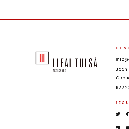
CON
info@
Joan T
Giron
972 2
SEGU