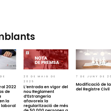
mblants
 DE
20 DE MAIG DE
7 DE JUNY DE 2
2025
Modificació de la 
ral 2022
L’entrada en vigor del
del Registre Civil
as de
nou Reglament
a
d’Estrangeria
en la
afavoreix la
 laboral
regularització de més
de 50.000 persones a