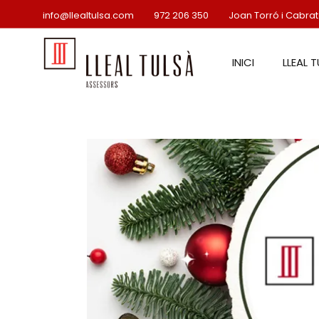
Skip
info@llealtulsa.com
972 206 350
Joan Torró i Cabrato
to
the
content
INICI
LLEAL 
EL NO