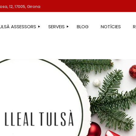
sa, 12, 17005, Girona
TULSÀ ASSESSORS
SERVEIS
BLOG
NOTÍCIES
STRE EQUIP
ASSESSORIA LABORAL
ASSESSORIA FISCAL
ASSESSORIA COMPTABLE
ASSESSORIA JURÍDICA
ASSESSORIA ADMINISTRATIVA
ASSESSORIA DE COMUNICACIÓ
ASSESSORIA EN ESTRANGERIA
PROTECCIÓ DE DADES
SERVEIS IMMOBILIARIS