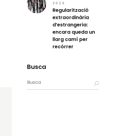
2026
Regularització
extraordinària
d’estrangeria:
encara queda un
llarg camí per
recórrer
Busca
Search
for: