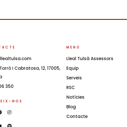
TACTE
MENÚ
llealtulsa.com
Lleal Tulsà Assessors
orró i Cabratosa, 12, 17005,
Equip
a
Serveis
06 350
RSC
Notícies
EIX-NOS
Blog
Contacte