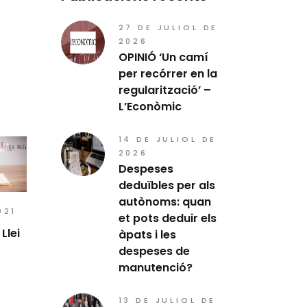
27 DE JULIOL DE
2026
OPINIÓ ‘Un camí
per recórrer en la
regularització’ –
L’Econòmic
14 DE JULIOL DE
2026
Despeses
deduïbles per als
autònoms: quan
021
et pots deduir els
Llei
àpats i les
despeses de
manutenció?
13 DE JULIOL DE