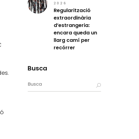
2026
Regularització
extraordinària
d’estrangeria:
encara queda un
llarg camí per
€
recórrer
Busca
des.
Search
for:
ió