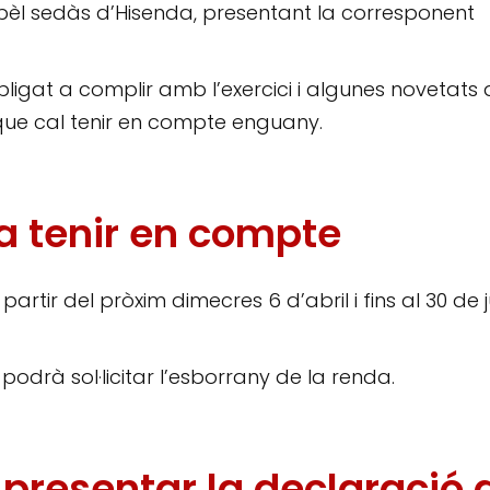
èl sedàs d’Hisenda, presentant la corresponent
ligat a complir amb l’exercici i algunes novetats
 que cal tenir en compte enguany.
 a tenir en compte
rtir del pròxim dimecres 6 d’abril i fins al 30 de 
s podrà sol·licitar l’esborrany de la renda.
 presentar la declaració 