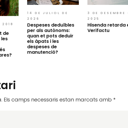
14 DE JULIOL DE
3 DE DESEMBRE
2026
2025
Despeses deduïbles
Hisenda retarda 
E 2018
per als autònoms:
Verifactu
t de
quan et pots deduir
 les
els àpats i les
despeses de
 és
manutenció?
ares?
ari
.
Els camps necessaris estan marcats amb
*