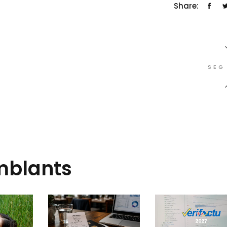
Share:
SEG
mblants