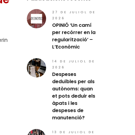
27 DE JULIOL DE
2026
OPINIÓ ‘Un camí
per recórrer en la
rin
regularització’ –
L’Econòmic
14 DE JULIOL DE
2026
Despeses
deduïbles per als
autònoms: quan
et pots deduir els
àpats i les
despeses de
manutenció?
13 DE JULIOL DE