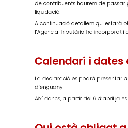
de contribuents haurem de passar p
liquidació.
A continuació detallem qui estarà ob
l’Agència Tributària ha incorporat i
Calendari i dates
La declaració es podrà presentar a pa
d’enguany.
Així doncs, a partir del 6 d’abril ja e
Qui està obligat a