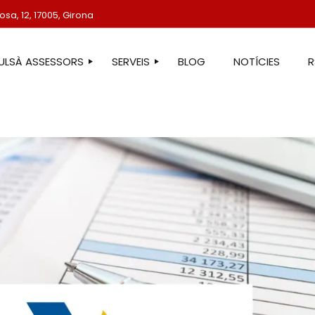
sa, 12, 17005, Girona
TULSÀ ASSESSORS
SERVEIS
BLOG
NOTÍCIES
STRE EQUIP
ASSESSORIA LABORAL
ASSESSORIA FISCAL
ASSESSORIA COMPTABLE
ASSESSORIA JURÍDICA
ASSESSORIA ADMINISTRATIVA
ASSESSORIA DE COMUNICACIÓ
ASSESSORIA EN ESTRANGERIA
PROTECCIÓ DE DADES
SERVEIS IMMOBILIARIS