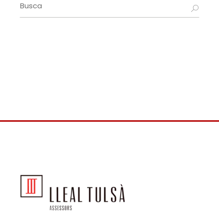
Search
for: