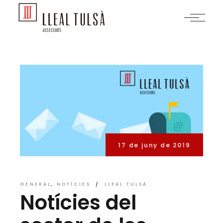
Skip
to
the
content
17 de juny de 2019
GENERAL
NOTÍCIES
LLEAL TULSÀ
Notícies del