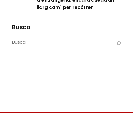
d’estrangeria: encara queda un
llarg camí per recórrer
Busca
Search
for: