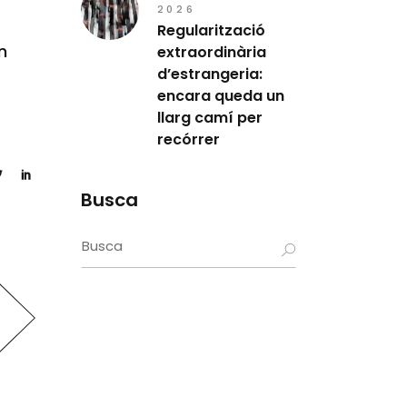
2026
Regularització
n
extraordinària
d’estrangeria:
encara queda un
llarg camí per
recórrer
Busca
Search
for: