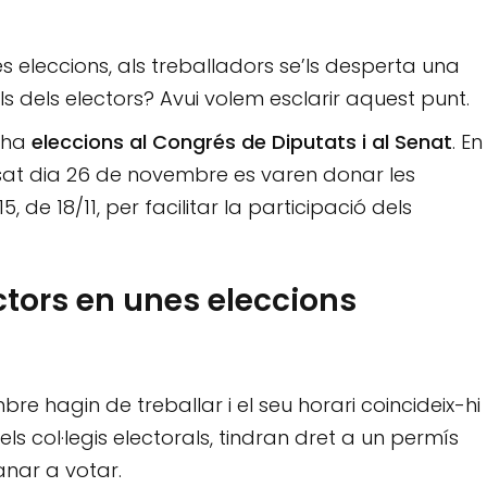
 eleccions, als treballadors se’ls desperta una
ls dels electors? Avui volem esclarir aquest punt.
 ha
eleccions al Congrés de Diputats i al Senat
. En
passat dia 26 de novembre es varen donar les
 de 18/11, per facilitar la participació dels
ectors en unes eleccions
re hagin de treballar i el seu horari coincideix-hi
s col·legis electorals, tindran dret a un permís
anar a votar.