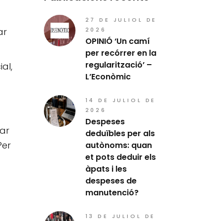
27 DE JULIOL DE
ar
2026
OPINIÓ ‘Un camí
per recórrer en la
regularització’ –
al,
L’Econòmic
14 DE JULIOL DE
2026
Despeses
lar
deduïbles per als
Per
autònoms: quan
et pots deduir els
àpats i les
despeses de
manutenció?
13 DE JULIOL DE