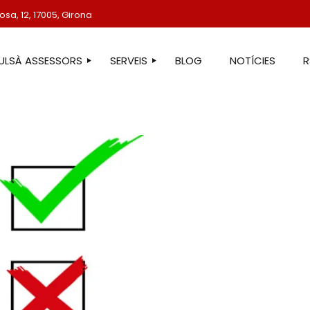
sa, 12, 17005, Girona
TULSÀ ASSESSORS
SERVEIS
BLOG
NOTÍCIES
STRE EQUIP
ASSESSORIA LABORAL
ASSESSORIA FISCAL
ASSESSORIA COMPTABLE
ASSESSORIA JURÍDICA
ASSESSORIA ADMINISTRATIVA
ASSESSORIA DE COMUNICACIÓ
ASSESSORIA EN ESTRANGERIA
PROTECCIÓ DE DADES
SERVEIS IMMOBILIARIS