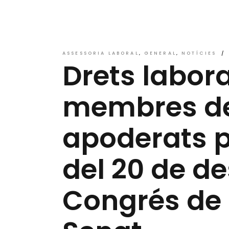
ASSESSORIA LABORAL
GENERAL
NOTÍCIES
Drets labora
membres de 
apoderats p
del 20 de d
Congrés de D