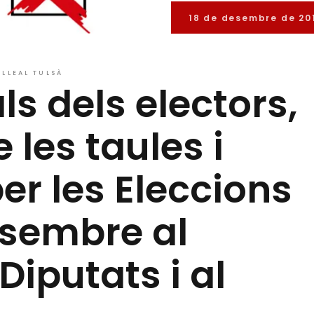
18 de desembre de 20
LLEAL TULSÀ
ls dels electors,
les taules i
er les Eleccions
esembre al
iputats i al