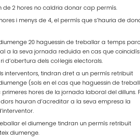
m de 2 hores no caldria donar cap permís.
 hores i menys de 4, el permís que s’hauria de don
l diumenge 20 haguessin de treballar a temps parci
l a la seva jornada reduïda en cas que coincidís
 d’obertura dels col·legis electorals.
 interventors, tindran dret a un permís retribuït
diumenge (sols en el cas que haguessin de trebal
c primeres hores de la jornada laboral del dilluns. 
lladors hauran d’acreditar a la seva empresa la
interventor.
eballar el diumenge tindran un permís retribuït
teix diumenge.