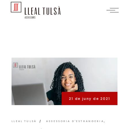
Skip
to
the
content
21 de juny de 2021
LLEAL TULSÀ
ASSESSORIA D'ESTRANGERIA