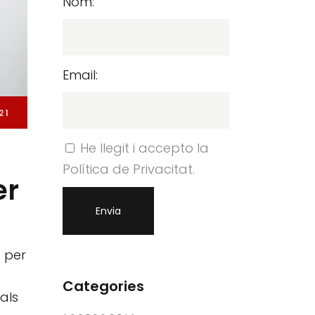
Nom:
Email:
21
He llegit i accepto la
Política de Privacitat.
er
a per
Categories
als