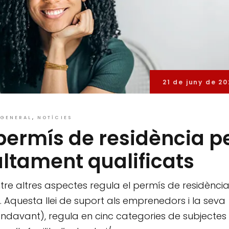
21 de juny de 20
GENERAL
NOTÍCIES
 permís de residència p
altament qualificats
entre altres aspectes regula el permís de residènci
. Aquesta llei de suport als emprenedors i la seva
n endavant), regula en cinc categories de subjectes 