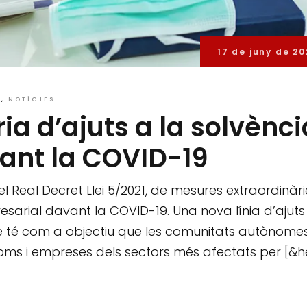
17 de juny de 20
L
NOTÍCIES
a d’ajuts a la solvènci
ant la COVID-19
l Real Decret Llei 5/2021, de mesures extraordinàri
resarial davant la COVID-19. Una nova línia d’ajuts
e té com a objectiu que les comunitats autònome
noms i empreses dels sectors més afectats per [&he