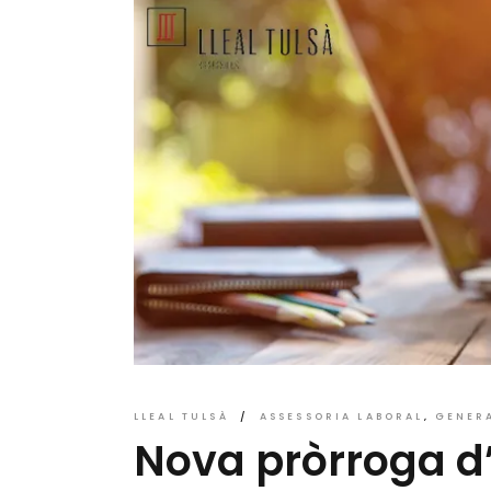
LLEAL TULSÀ
ASSESSORIA LABORAL
GENER
Nova pròrroga d