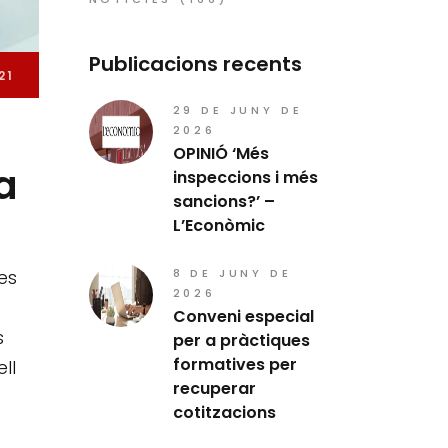
Publicacions recents
21
29 DE JUNY DE
2026
OPINIÓ ‘Més
a
inspeccions i més
sancions?’ –
L’Econòmic
8 DE JUNY DE
es
2026
Conveni especial
s
per a pràctiques
formatives per
ll
recuperar
cotitzacions