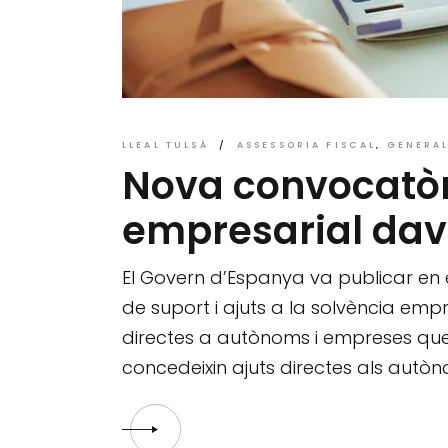
LLEAL TULSÀ
ASSESSORIA FISCAL
GENERA
Nova convocatòri
empresarial dav
El Govern d’Espanya va publicar en e
de suport i ajuts a la solvència emp
directes a autònoms i empreses qu
concedeixin ajuts directes als autò