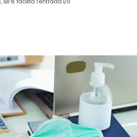
se’ls facilita l’entrada i/o