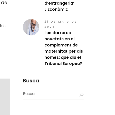
s de
d’estrangeria’ –
L’Econòmic
21 DE MAIG DE
tde
2025
Les darreres
novetats en el
complement de
maternitat per als
homes: què diu el
Tribunal Europeu?
Busca
Search
for: