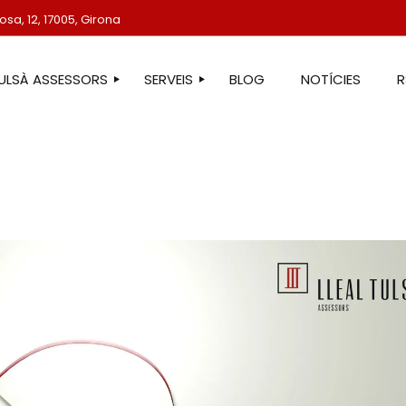
sa, 12, 17005, Girona
TULSÀ ASSESSORS
SERVEIS
BLOG
NOTÍCIES
STRE EQUIP
ASSESSORIA LABORAL
ASSESSORIA FISCAL
ASSESSORIA COMPTABLE
ASSESSORIA JURÍDICA
ASSESSORIA ADMINISTRATIVA
ASSESSORIA DE COMUNICACIÓ
ASSESSORIA EN ESTRANGERIA
PROTECCIÓ DE DADES
SERVEIS IMMOBILIARIS