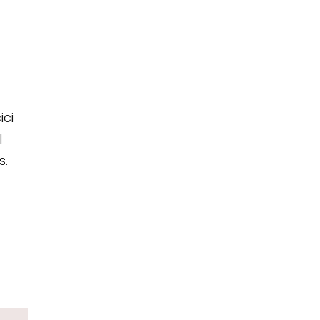
ici
l
s.