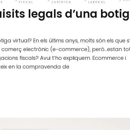
LE
FISCAL
JURÍDICA
LABORAL
isits legals d’una boti
tiga virtual? En els últims anys, molts són els que 
o comerç electrònic (e-commerce), però…estan tot
gacions fiscals? Avui t’ho expliquem. Ecommerce i
isteix en la compravenda de